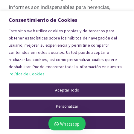
informes son indispensables para herencias,
transmisiones o liquidaciones.
Consentimiento de Cookies
Este sitio web utiliza cookies propias y de terceros para
Tasación de Activos
obtener estadísticas sobre los hábitos de navegación del
Inmobiliarios para empresas en
usuario, mejorar su experiencia y permitirle compartir
contenidos en redes sociales. Usted puede aceptar o
Segovia
rechazar las cookies, así como personalizar cuáles quiere
deshabilitar. Puede encontrar toda la información en nuestra
Política de Cookies
Las empresas necesitan informes específicos
para justificar el valor de sus activos. Una
Aceptar Todo
tasación para Hacienda de inmuebles
empresariales en Segovia
incluye oficinas,
Personalizar
locales, naves o solares, con un enfoque
Rechazar Todo
Whatsapp
económico-financiero.