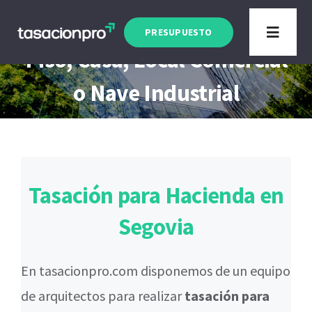
Saltar
Tasación Hacienda Segovia
al
PRESUPUESTO
Toggle
Piso, Casa, Local Comercial
contenido
Navigat
Tipo de Inmueble
o Nave Industrial
Finalidad
Blog
Tasación para Hacienda en
Segovia
En tasacionpro.com disponemos de un equipo
de arquitectos para realizar
tasación para