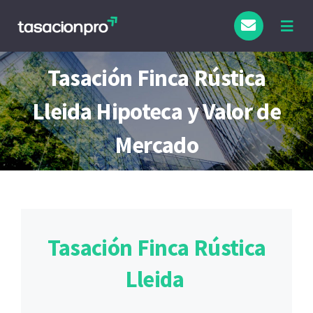
Saltar
al
Togg
Navig
contenido
Tipo de Inmueble
Tasación Finca Rústica
Lleida Hipoteca y Valor de
Finalidad
Mercado
Blog
Tasación Finca Rústica
Lleida