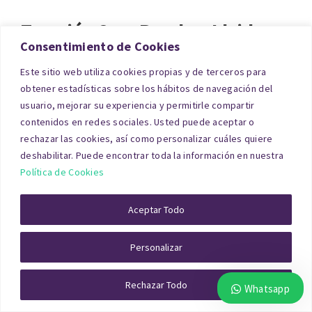
Tasación Casa Rural en Lleida
Consentimiento de Cookies
Este sitio web utiliza cookies propias y de terceros para
Las casas rurales son inmuebles con un
obtener estadísticas sobre los hábitos de navegación del
componente turístico cada vez más relevante.
usuario, mejorar su experiencia y permitirle compartir
Una
tasación en Lleida
de casa rural
debe
contenidos en redes sociales. Usted puede aceptar o
rechazar las cookies, así como personalizar cuáles quiere
contemplar no solo la construcción y el terreno,
deshabilitar. Puede encontrar toda la información en nuestra
sino también su potencial de explotación como
Política de Cookies
alojamiento rural.
Aceptar Todo
El tasador analiza factores como la ubicación, el
acceso, los permisos de actividad y la demanda
Personalizar
turística de la zona, además de la normativa
Rechazar Todo
urbanística aplicable.
Whatsapp