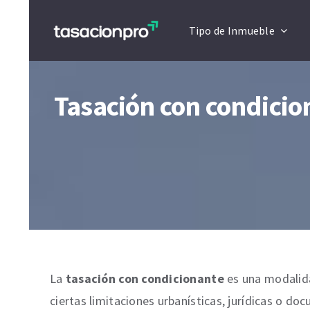
Saltar
Artículo actualizado a Enero 2026
Tipo de Inmueble
al
contenido
Tasación con condicio
La
tasación con condicionante
es una modalida
ciertas limitaciones urbanísticas, jurídicas o d