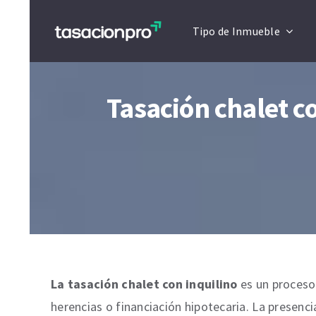
Saltar
Artículo actualizado a Enero 2026
Tipo de Inmueble
al
contenido
Tasación chalet c
La tasación chalet con inquilino
es un proceso
herencias o financiación hipotecaria. La presenc