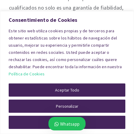
cualificados no solo es una garantía de fiabilidad,
sino también un recurso clave que ayuda a la
Consentimiento de Cookies
toma de decisiones en procesos que requieren un
Este sitio web utiliza cookies propias y de terceros para
análisis técnico detallado.
obtener estadísticas sobre los hábitos de navegación del
usuario, mejorar su experiencia y permitirle compartir
contenidos en redes sociales. Usted puede aceptar o
Valoración Contable
rechazar las cookies, así como personalizar cuáles quiere
deshabilitar. Puede encontrar toda la información en nuestra
La valoración contable de los activos
Política de Cookies
inmobiliarios de una empresa es un paso
Aceptar Todo
imprescindible para que los balances reflejen la
realidad económica de la organización. En Gran
Personalizar
Canaria contamos con una amplia experiencia en
la realización de informes de tasación de activos
Rechazar Todo
Whatsapp
con fines contables.