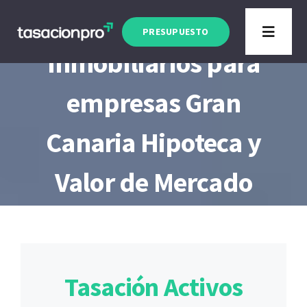
Saltar
Tasación Activos
al
PRESUPUESTO
Toggle
contenido
Inmobiliarios para
Navigat
empresas Gran
Canaria Hipoteca y
Valor de Mercado
Tasación Activos