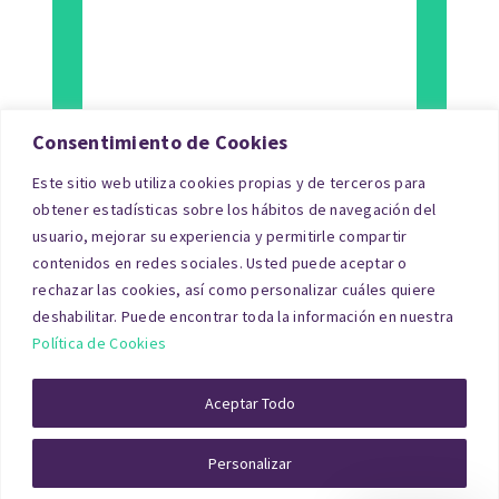
Consentimiento de Cookies
Este sitio web utiliza cookies propias y de terceros para
Tipo de Inmueble
obtener estadísticas sobre los hábitos de navegación del
usuario, mejorar su experiencia y permitirle compartir
Finalidad
contenidos en redes sociales. Usted puede aceptar o
rechazar las cookies, así como personalizar cuáles quiere
Blog
deshabilitar. Puede encontrar toda la información en nuestra
Política de Cookies
© Copyright 2026|tasacionpro.com
TASACIONES
INMOBILIARIAS
|
PREGUNTAS FRECUENTES
|
POLITICA DE
Aceptar Todo
PRIVACIDAD
|
POLITICA DE COOKIES
|
AVISO LEGAL
|
QUIENES
SOMOS
Personalizar