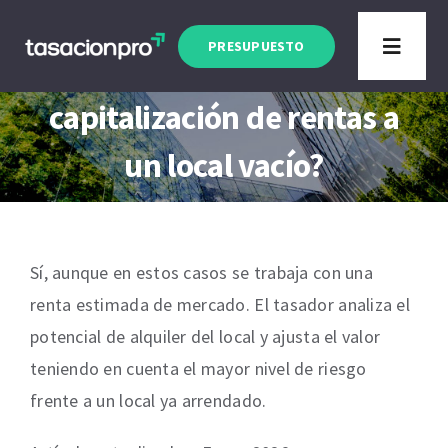
Saltar
Artículo actualizado a Enero 2026
al
PRESUPUESTO
Toggle
Se puede aplicar la
contenido
Navigat
capitalización de rentas a
Tipo de Inmueble
un local vacío?
Finalidad
Blog
Sí, aunque en estos casos se trabaja con una
renta estimada de mercado. El tasador analiza el
potencial de alquiler del local y ajusta el valor
teniendo en cuenta el mayor nivel de riesgo
frente a un local ya arrendado.