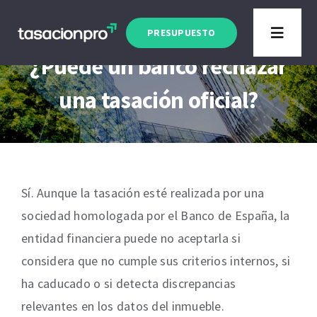
Saltar
Artículo actualizado a Enero 2026
al
PRESUPUESTO
Toggle
contenido
Navigat
¿Puede un banco rechazar
Tipo de Inmueble
una tasación oficial?
Finalidad
Blog
Sí. Aunque la tasación esté realizada por una
sociedad homologada por el Banco de España, la
entidad financiera puede no aceptarla si
considera que no cumple sus criterios internos, si
ha caducado o si detecta discrepancias
relevantes en los datos del inmueble.