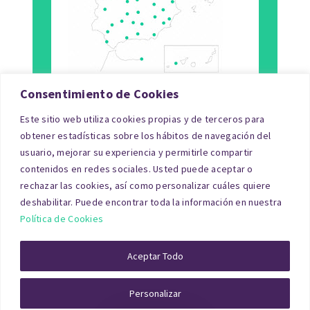
Consentimiento de Cookies
Este sitio web utiliza cookies propias y de terceros para
Tipo de Inmueble
obtener estadísticas sobre los hábitos de navegación del
usuario, mejorar su experiencia y permitirle compartir
Finalidad
contenidos en redes sociales. Usted puede aceptar o
rechazar las cookies, así como personalizar cuáles quiere
Blog
deshabilitar. Puede encontrar toda la información en nuestra
Política de Cookies
© Copyright 2026|tasacionpro.com
TASACIONES
INMOBILIARIAS
|
PREGUNTAS FRECUENTES
|
POLITICA DE
Aceptar Todo
PRIVACIDAD
|
POLITICA DE COOKIES
|
AVISO LEGAL
|
QUIENES
SOMOS
Personalizar