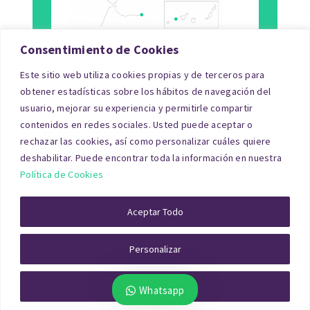
Consentimiento de Cookies
Este sitio web utiliza cookies propias y de terceros para
Tipo de Inmueble
obtener estadísticas sobre los hábitos de navegación del
usuario, mejorar su experiencia y permitirle compartir
Finalidad
contenidos en redes sociales. Usted puede aceptar o
rechazar las cookies, así como personalizar cuáles quiere
Blog
deshabilitar. Puede encontrar toda la información en nuestra
Política de Cookies
© Copyright 2026|tasacionpro.com
TASACIONES
INMOBILIARIAS
|
PREGUNTAS FRECUENTES
|
POLITICA DE
Aceptar Todo
PRIVACIDAD
|
POLITICA DE COOKIES
|
AVISO LEGAL
|
QUIENES
SOMOS
Personalizar
Rechazar Todo
Whatsapp
Artículo actualizado a Enero 2026