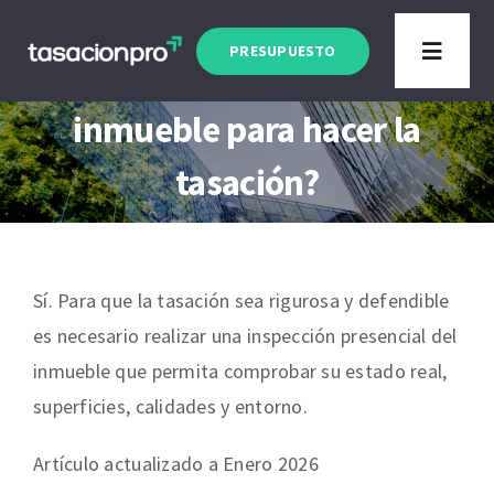
Saltar
Artículo actualizado a Enero 2026
al
PRESUPUESTO
Toggle
¿Necesito visitar el
contenido
Navigat
inmueble para hacer la
Tipo de Inmueble
tasación?
Finalidad
Blog
Sí. Para que la tasación sea rigurosa y defendible
es necesario realizar una inspección presencial del
inmueble que permita comprobar su estado real,
superficies, calidades y entorno.
Artículo actualizado a Enero 2026