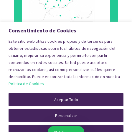
Consentimiento de Cookies
Este sitio web utiliza cookies propias y de terceros para
Tipo de Inmueble
obtener estadísticas sobre los hábitos de navegación del
usuario, mejorar su experiencia y permitirle compartir
Finalidad
contenidos en redes sociales. Usted puede aceptar o
rechazar las cookies, así como personalizar cuáles quiere
Blog
deshabilitar. Puede encontrar toda la información en nuestra
Política de Cookies
© Copyright 2026|tasacionpro.com
TASACIONES
INMOBILIARIAS
|
PREGUNTAS FRECUENTES
|
POLITICA DE
Aceptar Todo
PRIVACIDAD
|
POLITICA DE COOKIES
|
AVISO LEGAL
|
QUIENES
SOMOS
Personalizar
Rechazar Todo