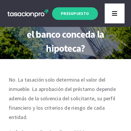
Saltar
Artículo actualizado a Enero 2026
al
PRESUPUESTO
Toggle
¿La tasación garantiza que
contenido
Navigat
el banco conceda la
Tipo de Inmueble
hipoteca?
Finalidad
Blog
No. La tasación solo determina el valor del
inmueble. La aprobación del préstamo depende
además de la solvencia del solicitante, su perfil
financiero y los criterios de riesgo de cada
entidad.