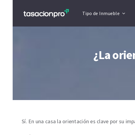
Saltar
Artículo actualizado a Enero 2026
Tipo de Inmueble
al
contenido
¿La orie
Sí. En una casa la orientación es clave por su im