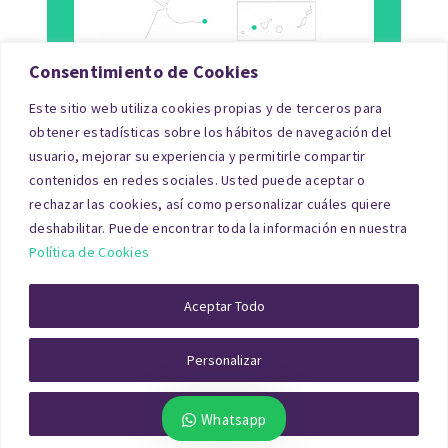
Consentimiento de Cookies
Este sitio web utiliza cookies propias y de terceros para
Tipo de Inmueble
obtener estadísticas sobre los hábitos de navegación del
usuario, mejorar su experiencia y permitirle compartir
Finalidad
contenidos en redes sociales. Usted puede aceptar o
rechazar las cookies, así como personalizar cuáles quiere
Blog
deshabilitar. Puede encontrar toda la información en nuestra
Política de Cookies
© Copyright 2026|tasacionpro.com
TASACIONES
INMOBILIARIAS
|
PREGUNTAS FRECUENTES
|
POLITICA DE
Aceptar Todo
PRIVACIDAD
|
POLITICA DE COOKIES
|
AVISO LEGAL
|
QUIENES
SOMOS
Personalizar
Rechazar Todo
Whatsapp
Artículo actualizado a Enero 2026