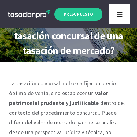
Saltar
Artículo actualizado a Enero 2026
al
PRESUPUESTO
Toggle
¿En qué se diferencia una
contenido
Navigat
tasación concursal de una
Tipo de Inmueble
tasación de mercado?
Finalidad
Blog
La tasación concursal no busca fijar un precio
óptimo de venta, sino establecer un
valor
patrimonial prudente y justificable
dentro del
contexto del procedimiento concursal. Puede
diferir del valor de mercado, ya que se analiza
desde una perspectiva jurídica y técnica, no